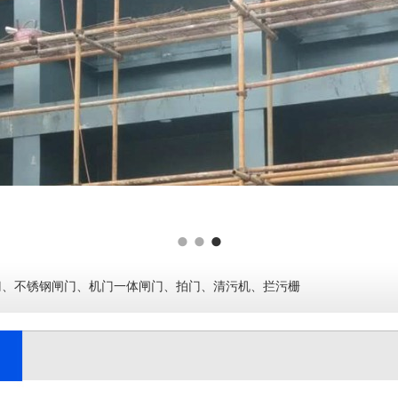
门
、
不锈钢闸门
、
机门一体闸门
、
拍门
、
清污机、拦污栅