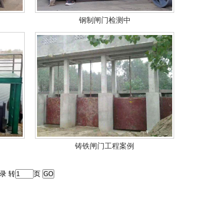
钢制闸门检测中
铸铁闸门工程案例
录 转
页