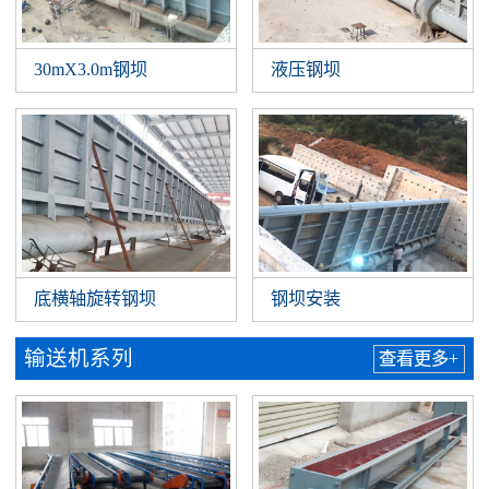
30mX3.0m钢坝
液压钢坝
底横轴旋转钢坝
钢坝安装
输送机系列
查看更多+