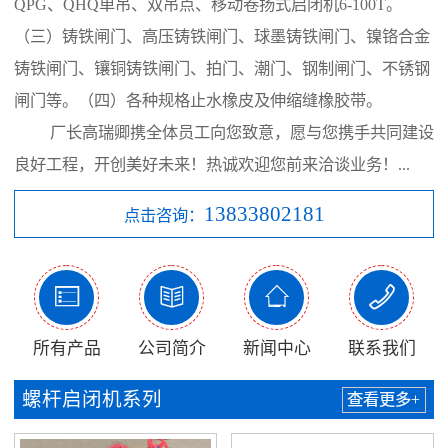
QPG、QHQ单吊、双吊点、移动卷扬式启闭机6-100T。
（三）铸铁闸门、高压铸铁闸门、球墨铸铁闸门、镍铬合金
铸铁闸门、镶铜铸铁闸门、拍门、潮门、钢制闸门、不锈钢
闸门等。（四）各种规格止水橡皮及伸缩缝橡胶带。
厂长高瑞卿携全体员工向您致意，愿与您携手共同建设
良好工程，开创美好未来！热诚欢迎您前来洽谈业务！...
13833802181
点击咨询：




所有产品
公司简介
新闻中心
联系我们
螺杆启闭机系列
查看更多+