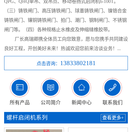
QPG、QHQ单吊、双吊点、移动卷扬式启闭机6-100T。
（三）铸铁闸门、高压铸铁闸门、球墨铸铁闸门、镍铬合金
铸铁闸门、镶铜铸铁闸门、拍门、潮门、钢制闸门、不锈钢
闸门等。（四）各种规格止水橡皮及伸缩缝橡胶带。
厂长高瑞卿携全体员工向您致意，愿与您携手共同建设
良好工程，开创美好未来！热诚欢迎您前来洽谈业务！...
13833802181
点击咨询：




所有产品
公司简介
新闻中心
联系我们
螺杆启闭机系列
查看更多+