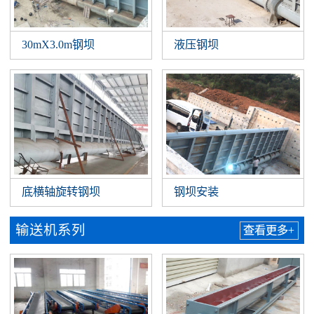
30mX3.0m钢坝
液压钢坝
底横轴旋转钢坝
钢坝安装
输送机系列
查看更多+